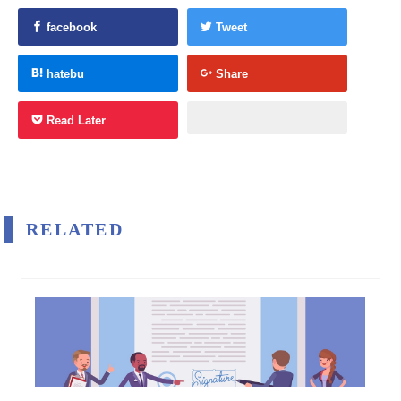
facebook
Tweet
hatebu
Share
Read Later
RELATED